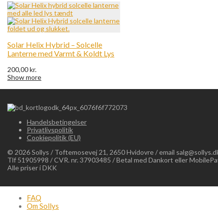
Solar Helix Hybrid – Solcelle
Lanterne med Varmt & Koldt Lys
200,00
kr.
Show more
Handelsbetingelser
Privatlivspolitik
Cookiepolitik (EU)
©
2026
Sollys / Toftemosevej 21, 2650 Hvidovre / email salg@sollys.dk
Tlf 51905998 / CVR. nr. 37903485 / Betal med Dankort eller MobilePa
Alle priser i DKK
FAQ
Om Sollys