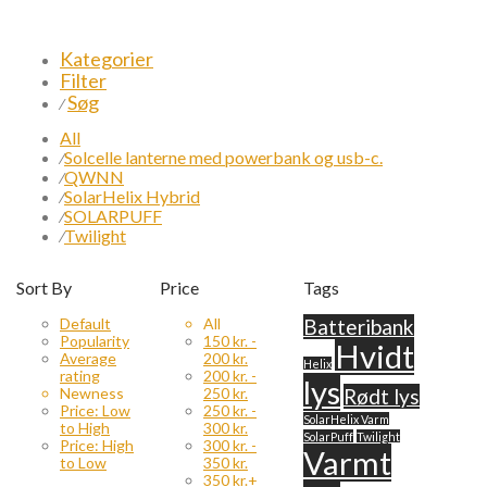
Kategorier
Filter
Søg
⁄
All
Solcelle lanterne med powerbank og usb-c.
⁄
QWNN
⁄
SolarHelix Hybrid
⁄
SOLARPUFF
⁄
Twilight
⁄
Sort By
Price
Tags
Default
All
Batteribank
Popularity
150
kr.
-
Hvidt
Average
200
kr.
Helix
rating
200
kr.
-
lys
Newness
250
kr.
Rødt lys
Price: Low
250
kr.
-
SolarHelix Varm
to High
300
kr.
SolarPuff
Twilight
Price: High
300
kr.
-
Varmt
to Low
350
kr.
350
kr.
+