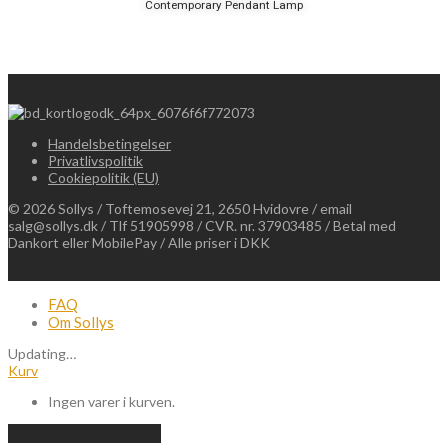
Contemporary Pendant Lamp
Handelsbetingelser
Privatlivspolitik
Cookiepolitik (EU)
©
2026
Sollys / Toftemosevej 21, 2650 Hvidovre / email
salg@sollys.dk / Tlf 51905998 / CVR. nr. 37903485 / Betal med
Dankort eller MobilePay / Alle priser i DKK
FAQ
Om Sollys
Updating
…
Kurv
Ingen varer i kurven.
Fortsæt med at handle