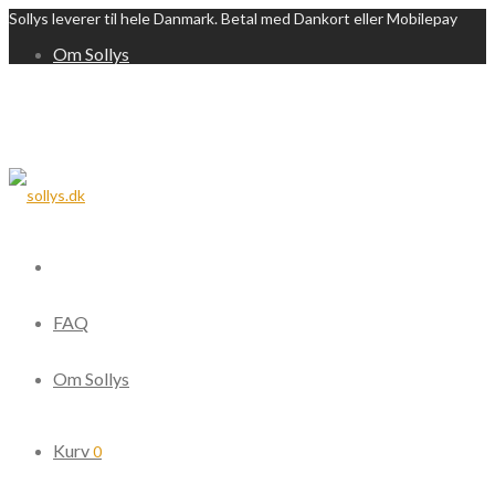
Sollys leverer til hele Danmark. Betal med Dankort eller Mobilepay
Om Sollys
FAQ
Om Sollys
Kurv
0